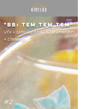
"BB: TEM TEM TEM"
vfx + simulação + 3D animation
+ cleanup
#1
#2